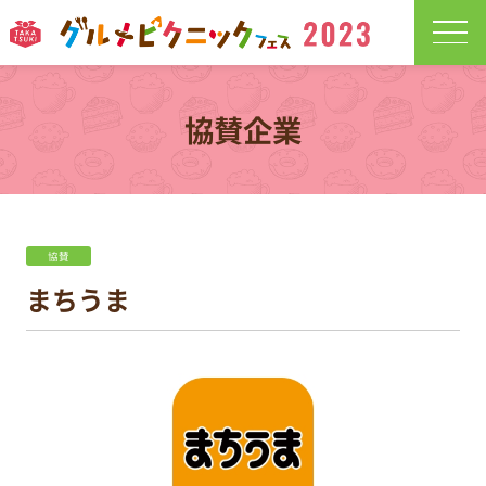
協賛企業
協賛
まちうま